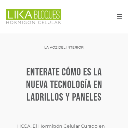
Saltar
al
contenido
Inicio
LA VOZ DEL INTERIOR
La empresa
Sistema constructivo
Enterate cómo es la
nueva tecnología en
Obras
ladrillos y paneles
Obras y Novedades
Consultoría
HCCA. El Hormigón Celular Curado en